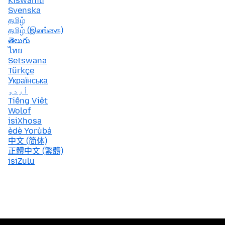
Kiswahili
Svenska
தமிழ்
தமிழ் (இலங்கை)
తెలుగు
ไทย
Setswana
Türkçe
Українська
اُردو
Tiếng Việt
Wolof
isiXhosa
èdè Yorùbá
中文 (简体)
正體中文 (繁體)
isiZulu