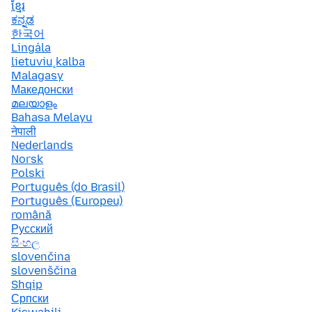
ខ្មែរ
ಕನ್ನಡ
한국어
Lingála
lietuvių kalba
Malagasy
Македонски
മലയാളം
Bahasa Melayu
नेपाली
Nederlands
Norsk
Polski
Português (do Brasil)
Português (Europeu)
română
Русский
සිංහල
slovenčina
slovenščina
Shqip
Српски