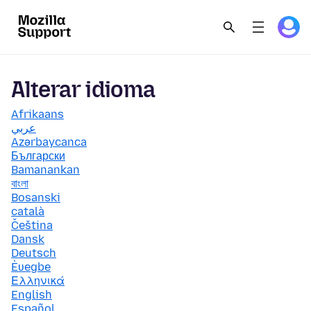
Alterar idioma
Afrikaans
عربي
Azərbaycanca
Български
Bamanankan
বাংলা
Bosanski
català
Čeština
Dansk
Deutsch
Èʋegbe
Ελληνικά
English
Español