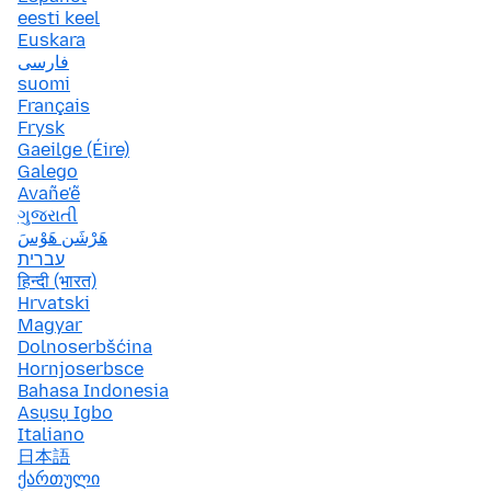
eesti keel
Euskara
فارسی
suomi
Français
Frysk
Gaeilge (Éire)
Galego
Avañe'ẽ
ગુજરાતી
هَرْشَن هَوْسَ
עברית
हिन्दी (भारत)
Hrvatski
Magyar
Dolnoserbšćina
Hornjoserbsce
Bahasa Indonesia
Asụsụ Igbo
Italiano
日本語
ქართული