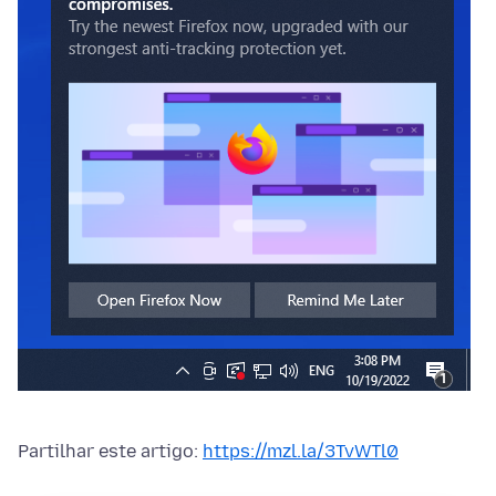
Partilhar este artigo:
https://mzl.la/3TvWTl0