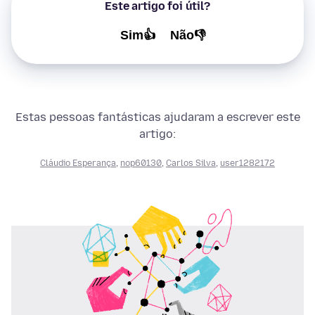
Este artigo foi útil?
Sim👍
Não👎
Estas pessoas fantásticas ajudaram a escrever este
artigo:
Cláudio Esperança
,
nop60130
,
Carlos Silva
,
user1282172