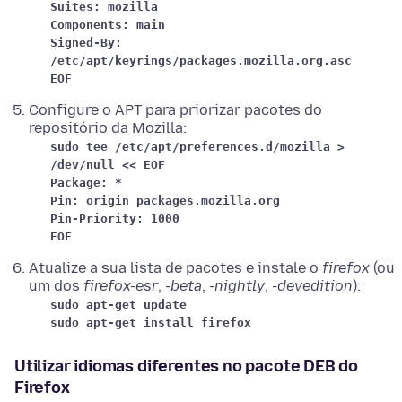
Suites: mozilla
Components: main
Signed-By:
/etc/apt/keyrings/packages.mozilla.org.asc
EOF
Configure o APT para priorizar pacotes do
repositório da Mozilla:
sudo tee /etc/apt/preferences.d/mozilla >
/dev/null << EOF
Package: *
Pin: origin packages.mozilla.org
Pin-Priority: 1000
EOF
Atualize a sua lista de pacotes e instale o
firefox
(ou
um dos
firefox-esr
,
-beta
,
-nightly
,
-devedition
):
sudo apt-get update
sudo apt-get install firefox
Utilizar idiomas diferentes no pacote DEB do
Firefox