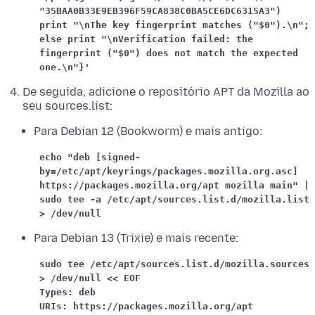
"35BAA0B33E9EB396F59CA838C0BA5CE6DC6315A3")
print "\nThe key fingerprint matches ("$0").\n";
else print "\nVerification failed: the
fingerprint ("$0") does not match the expected
one.\n"}'
De seguida, adicione o repositório APT da Mozilla ao
seu sources.list:
Para Debian 12 (Bookworm) e mais antigo:
echo "deb [signed-
by=/etc/apt/keyrings/packages.mozilla.org.asc]
https://packages.mozilla.org/apt mozilla main" |
sudo tee -a /etc/apt/sources.list.d/mozilla.list
> /dev/null
Para Debian 13 (Trixie) e mais recente:
sudo tee /etc/apt/sources.list.d/mozilla.sources
> /dev/null << EOF
Types: deb
URIs: https://packages.mozilla.org/apt