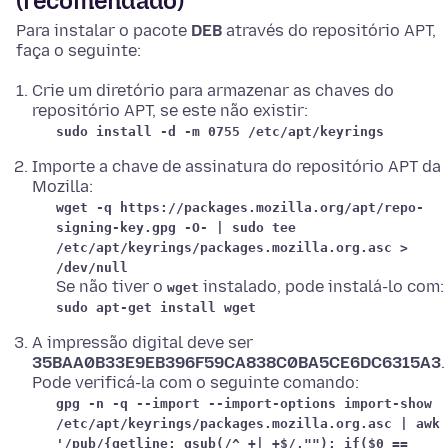
(recomendado)
Para instalar o pacote
DEB
através do repositório APT,
faça o seguinte:
Crie um diretório para armazenar as chaves do
repositório APT, se este não existir:
sudo install -d -m 0755 /etc/apt/keyrings
Importe a chave de assinatura do repositório APT da
Mozilla:
wget -q https://packages.mozilla.org/apt/repo-
signing-key.gpg -O- | sudo tee
/etc/apt/keyrings/packages.mozilla.org.asc >
/dev/null
Se não tiver o
instalado, pode instalá-lo com:
wget
sudo apt-get install wget
A impressão digital deve ser
35BAA0B33E9EB396F59CA838C0BA5CE6DC6315A3
.
Pode verificá-la com o seguinte comando:
gpg -n -q --import --import-options import-show
/etc/apt/keyrings/packages.mozilla.org.asc | awk
'/pub/{getline; gsub(/^ +| +$/,""); if($0 ==