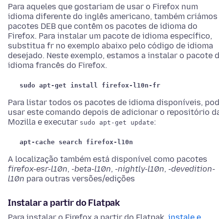
Para aqueles que gostariam de usar o Firefox num
idioma diferente do inglês americano, também criámos
pacotes DEB que contêm os pacotes de idioma do
Firefox. Para instalar um pacote de idioma específico,
substitua fr no exemplo abaixo pelo código de idioma
desejado. Neste exemplo, estamos a instalar o pacote 
idioma francês do Firefox.
sudo apt-get install firefox-l10n-fr
Para listar todos os pacotes de idioma disponíveis, po
usar este comando depois de adicionar o repositório d
Mozilla e executar
:
sudo apt-get update
apt-cache search firefox-l10n
A localização também está disponível como pacotes
firefox-esr-l10n
,
-beta-l10n
,
-nightly-l10n
,
-devedition-
l10n
para outras versões/edições
Instalar a partir do Flatpak
Para instalar o Firefox a partir do Flatpak,
instale e