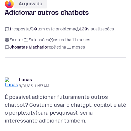
Arquivado
Adicionar outros chatbots
1
resposta
0
tem este problema
139
visualizações
Firefox
Extensões
asked há 11 meses
Jhonatas Machado
replied
há 11 meses
Lucas
8/31/25, 11:57 AM
É possível adicionar futuramente outros
chatbot? Costumo usar o chatgpt, copilot e até
o perplexity(para pesquisas), seria