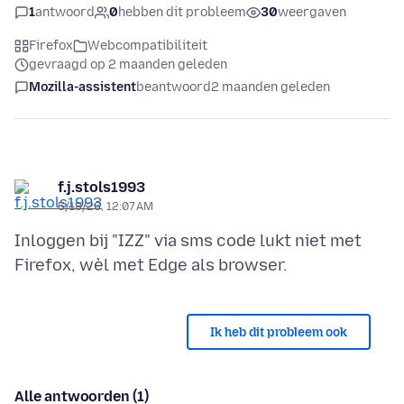
1
antwoord
0
hebben dit probleem
30
weergaven
Firefox
Webcompatibiliteit
gevraagd op 2 maanden geleden
Mozilla-assistent
beantwoord
2 maanden geleden
f.j.stols1993
5/18/26, 12:07 AM
Inloggen bij "IZZ" via sms code lukt niet met
Ik heb dit probleem ook
Alle antwoorden (1)