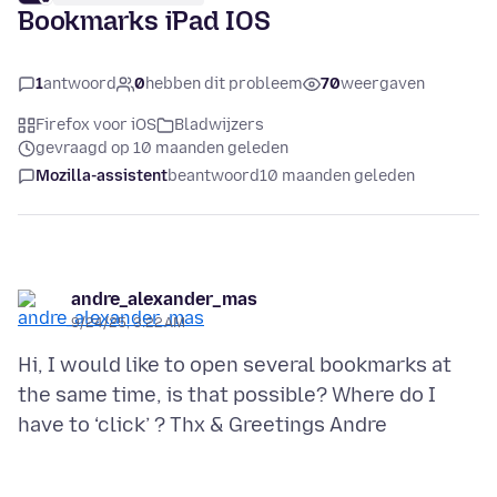
Bookmarks iPad IOS
1
antwoord
0
hebben dit probleem
70
weergaven
Firefox voor iOS
Bladwijzers
gevraagd op 10 maanden geleden
Mozilla-assistent
beantwoord
10 maanden geleden
andre_alexander_mas
9/24/25, 3:22 AM
Hi, I would like to open several bookmarks at
the same time, is that possible? Where do I