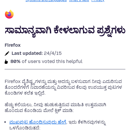
Systems and Languages
What's New
Privacy
ಸಾಮಾನ್ಯವಾಗಿ ಕೇಳಲಾಗುವ ಪ್ರಶ್ನೆಗಳು
Firefox
Last updated:
24/4/15
80%
of users voted this helpful
Firefox ವೈಶಿಷ್ಟ್ಯಗಳನ್ನು ಮತ್ತು ಅದನ್ನು ಬಳಸುವಾಗ ನೀವು ಎದುರಿಸುವ
ತೊಂದರೆಗಳಿಗೆ ನಿವಾರಣೆಯನ್ನು ವಿವರಿಸುವ ಕೆಲವು ಉಪಯುಕ್ತ ಪುಟಗಳ
ಕೊಂಡಿಗಳ ಕಲೆತ ಇಲ್ಲಿದೆ.
ಹೆಚ್ಚು ಕಲಿಯಲು, ನೀವು ಹುಡುಕುತ್ತಿರುವ ಮಾಹಿತಿ ಉತ್ತಮವಾಗಿ
ಹೊಂದುವ ಕೊಂಡಿಯ ಮೇಲೆ ಕ್ಲಿಕ್ ಮಾಡಿ:
ಮುಖಪುಟ ಹೊಂದಿಸುವುದು ಹೇಗೆ
, ಇದು ಕೆಳಗಿನವುಗಳನ್ನು
ಒಳಗೊಂಡಿರುತ್ತದೆ: