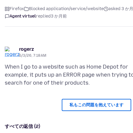
Firefox
Blocked application/service/website
asked 3 か
Agent virtuel
replied
3 か月前
rogerz
5/3/26, 7:18 AM
When I go to a website such as Home Depot for
example, it puts up an ERROR page when trying t
私もこの問題を抱えています
すべての返信 (2)