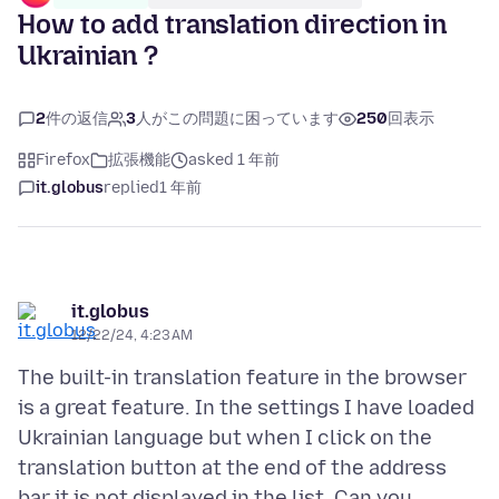
How to add translation direction in
Ukrainian ?
2
件の返信
3
人がこの問題に困っています
250
回表示
Firefox
拡張機能
asked 1 年前
it.globus
replied
1 年前
it.globus
12/22/24, 4:23 AM
The built-in translation feature in the browser
is a great feature. In the settings I have loaded
Ukrainian language but when I click on the
translation button at the end of the address
bar it is not displayed in the list. Can you