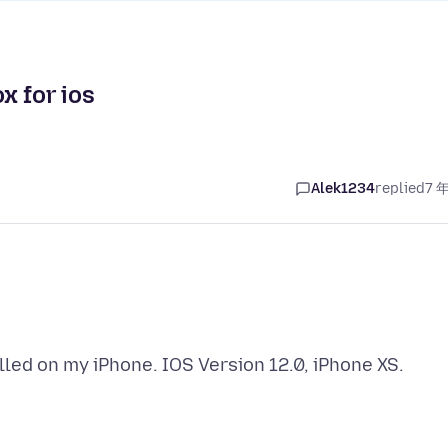
x for ios
Alek1234
replied
7 