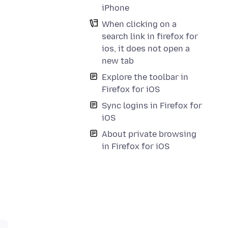
iPhone
When clicking on a
search link in firefox for
ios, it does not open a
new tab
Explore the toolbar in
Firefox for iOS
Sync logins in Firefox for
iOS
About private browsing
in Firefox for iOS