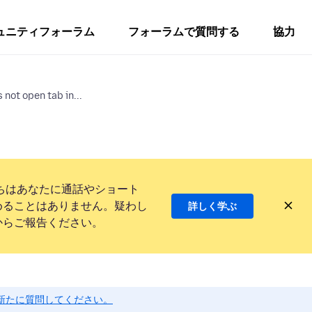
ュニティフォーラム
フォーラムで質問する
協力
 not open tab in...
ちはあなたに通話やショート
めることはありません。疑わし
詳しく学ぶ
からご報告ください。
新たに質問してください。