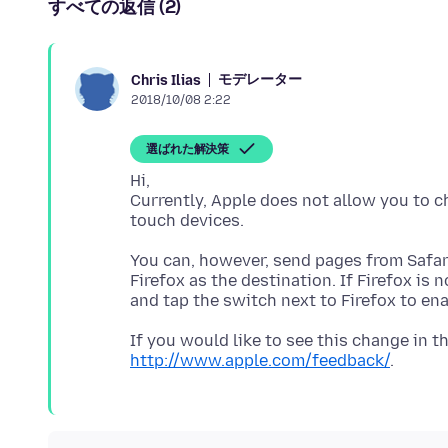
すべての返信 (2)
モデレーター
Chris Ilias
2018/10/08 2:22
選ばれた解決策
Hi,
Currently, Apple does not allow you to 
You can, however, send pages from Safar
Firefox as the destination. If Firefox is 
If you would like to see this change in th
http://www.apple.com/feedback/