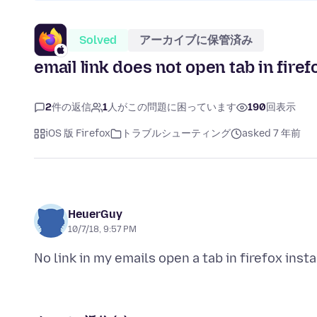
Solved
アーカイブに保管済み
email link does not open tab in firefo
2
件の返信
1
人がこの問題に困っています
190
回表示
iOS 版 Firefox
トラブルシューティング
asked 7 年前
HeuerGuy
10/7/18, 9:57 PM