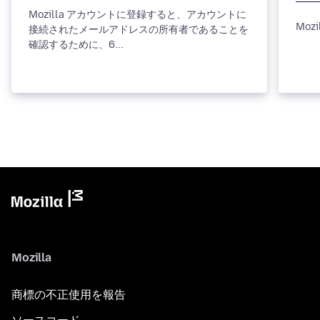
Mozilla アカウントに登録すると、アカウントに
Mozi
接続されたメールアドレスの所有者であることを
確認するために、6...
Mozilla
商標の不正使用を報告