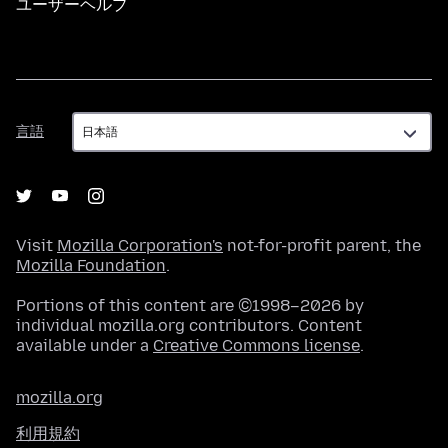
ユーザーヘルプ
言
言語
語
Visit
Mozilla Corporation's
not-for-profit parent, the
Mozilla Foundation
.
Portions of this content are ©1998–2026 by
individual mozilla.org contributors. Content
available under a
Creative Commons license
.
mozilla.org
利用規約