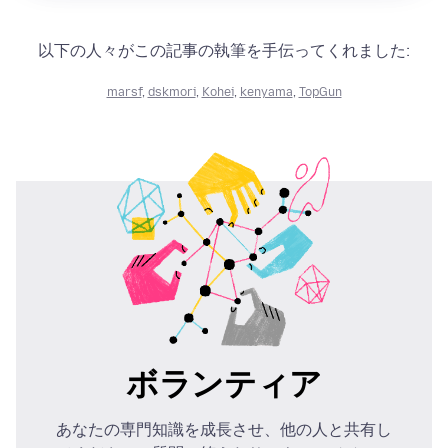
以下の人々がこの記事の執筆を手伝ってくれました:
marsf
,
dskmori
,
Kohei
,
kenyama
,
TopGun
ボランティア
あなたの専門知識を成長させ、他の人と共有し