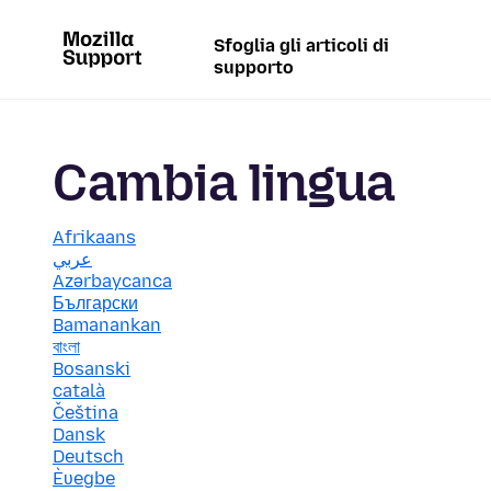
Sfoglia gli articoli di
supporto
Cambia lingua
Afrikaans
عربي
Azərbaycanca
Български
Bamanankan
বাংলা
Bosanski
català
Čeština
Dansk
Deutsch
Èʋegbe