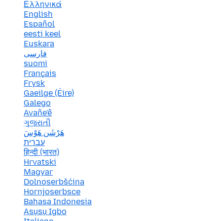
Ελληνικά
English
Español
eesti keel
Euskara
فارسی
suomi
Français
Frysk
Gaeilge (Éire)
Galego
Avañe'ẽ
ગુજરાતી
هَرْشَن هَوْسَ
עברית
हिन्दी (भारत)
Hrvatski
Magyar
Dolnoserbšćina
Hornjoserbsce
Bahasa Indonesia
Asụsụ Igbo