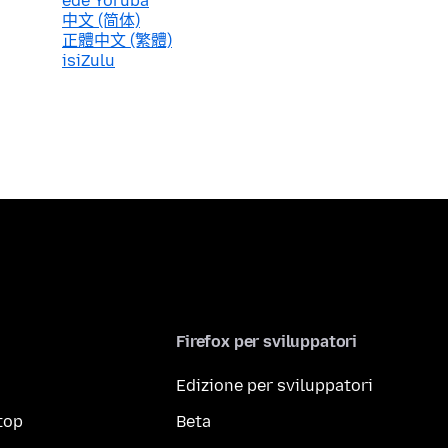
èdè Yorùbá
中文 (简体)
正體中文 (繁體)
isiZulu
Firefox per sviluppatori
Edizione per sviluppatori
top
Beta