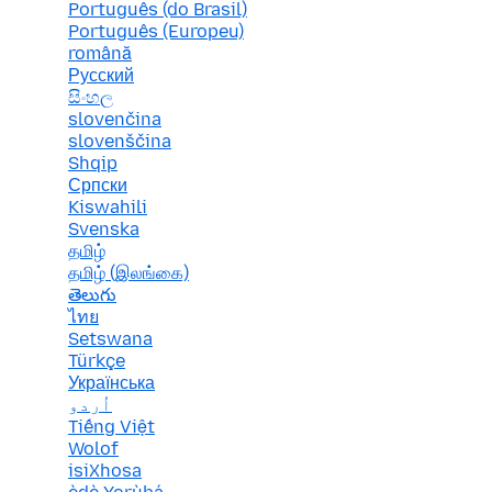
Português (do Brasil)
Português (Europeu)
română
Русский
සිංහල
slovenčina
slovenščina
Shqip
Српски
Kiswahili
Svenska
தமிழ்
தமிழ் (இலங்கை)
తెలుగు
ไทย
Setswana
Türkçe
Українська
اُردو
Tiếng Việt
Wolof
isiXhosa