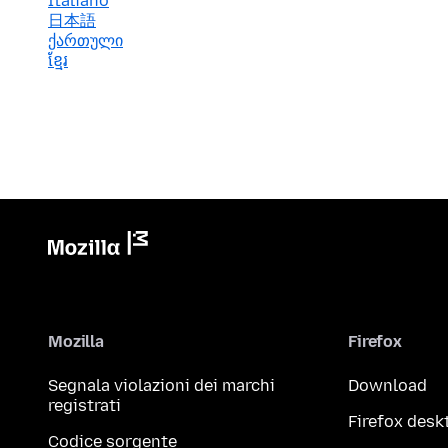
Italiano
日本語
ქართული
ខ្មែរ
Mozilla
Firefox
Segnala violazioni dei marchi
Download
registrati
Firefox desk
Codice sorgente