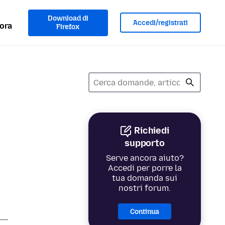
Download di
Accedi/registrati
ora
Firefox
Richiedi
supporto
Serve ancora aiuto?
Accedi per porre la
tua domanda sui
nostri forum.
Continua