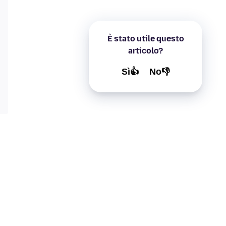
È stato utile questo
articolo?
Sì👍
No👎