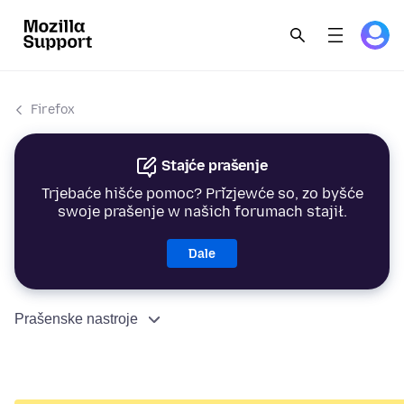
Firefox
Stajće prašenje
Trjebaće hišće pomoc? Přizjewće so, zo byšće
swoje prašenje w našich forumach stajił.
Dale
Prašenske nastroje