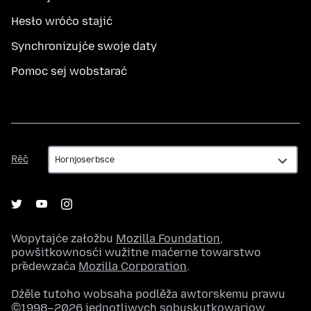
Hesło wróćo stajić
Synchronizujće swoje daty
Pomoc sej wobstarać
Rěč
Rěč
Wopytajće załožbu
Mozilla Foundation
,
powšitkownosći wužitne maćerne towarstwo
předewzaća
Mozilla Corporation
.
Dźěle tutoho wobsaha podlěža awtorskemu prawu
©1998–2026 jednotliwych sobuskutkowarjow