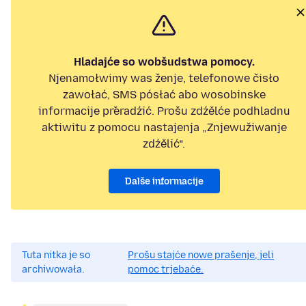
Hladajće so wobšudstwa pomocy.
Njenamołwimy was ženje, telefonowe čisło
zawołać, SMS pósłać abo wosobinske
informacije přeradźić. Prošu zdźělće podhladnu
aktiwitu z pomocu nastajenja „Znjewužiwanje
zdźělić“.
Dalše informacije
Tuta nitka je so
Prošu stajće nowe prašenje, jeli
archiwowała.
pomoc trjebaće.