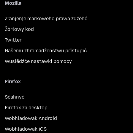
Mozilla
Zranjenje markoweho prawa zdźělić
Žórłowy kod
Twitter
Našemu zhromadźenstwu přistupić
Wuslědźće nastawki pomocy
Firefox
Sćahnyć
Firefox za desktop
Wobhladowak Android
Wobhladowak iOS