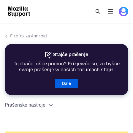
Firefox za Android
Stajće prašenje
Trjebaće hišće pomoc? Přizjewće so, zo byšće
swoje prašenje w našich forumach stajił.
Dale
Prašenske nastroje