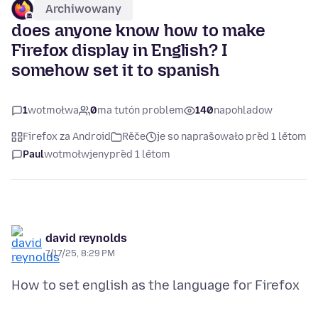
Archiwowany
does anyone know how to make
Firefox display in English? I
somehow set it to spanish
1
wotmołwa
0
ma tutón problem
140
napohladow
Firefox za Android
Rěče
je so naprašowało před 1 lětom
Paul
wotmołwjeny
před 1 lětom
david reynolds
7/17/25, 8:29 PM