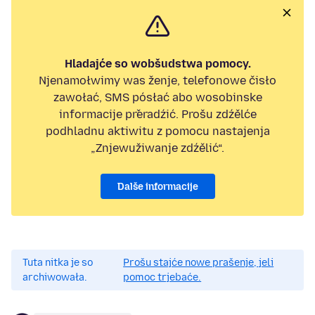
Hladajće so wobšudstwa pomocy.
Njenamołwimy was ženje, telefonowe čisło
zawołać, SMS pósłać abo wosobinske
informacije přeradźić. Prošu zdźělće
podhladnu aktiwitu z pomocu nastajenja
„Znjewužiwanje zdźělić“.
Dalše informacije
Tuta nitka je so
Prošu stajće nowe prašenje, jeli
archiwowała.
pomoc trjebaće.