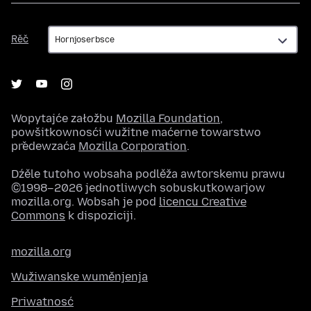
Rěč
Rěč
Wopytajće załožbu
Mozilla Foundation
,
powšitkownosći wužitne maćerne towarstwo
předewzaća
Mozilla Corporation
.
Dźěle tutoho wobsaha podlěža awtorskemu prawu
©1998–2026 jednotliwych sobuskutkowarjow
mozilla.org. Wobsah je pod
licencu Creative
Commons
k dispoziciji.
mozilla.org
Wužiwanske wuměnjenja
Priwatnosć