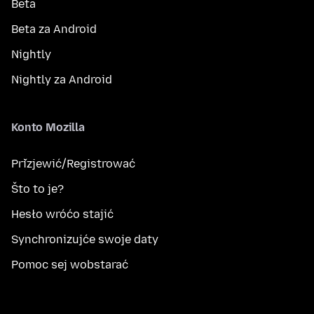
Beta
Beta za Android
Nightly
Nightly za Android
Konto Mozilla
Přizjewić/Registrować
Što to je?
Hesło wróćo stajić
Synchronizujće swoje daty
Pomoc sej wobstarać