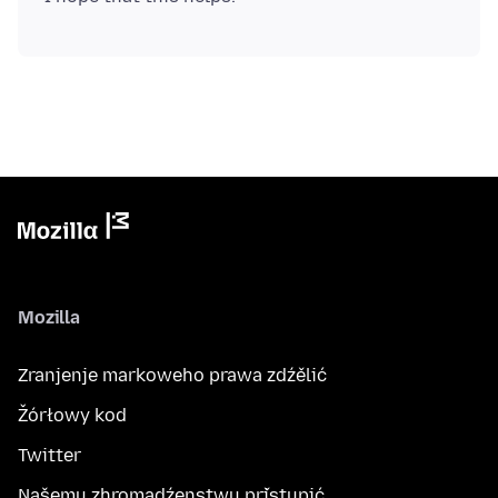
Mozilla
Zranjenje markoweho prawa zdźělić
Žórłowy kod
Twitter
Našemu zhromadźenstwu přistupić