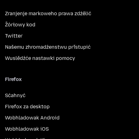
Zranjenje markoweho prawa zdźělić
Žórłowy kod
Twitter
Našemu zhromadźenstwu přistupić
Wuslědźće nastawki pomocy
Firefox
Sćahnyć
Firefox za desktop
Wobhladowak Android
Wobhladowak iOS