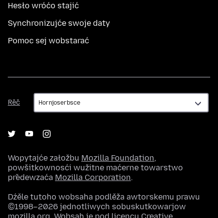
Hesło wróćo stajić
Synchronizujće swoje daty
Pomoc sej wobstarać
Rěč
Rěč
Wopytajće załožbu
Mozilla Foundation
,
powšitkownosći wužitne maćerne towarstwo
předewzaća
Mozilla Corporation
.
Dźěle tutoho wobsaha podlěža awtorskemu prawu
©1998–2026 jednotliwych sobuskutkowarjow
mozilla.org. Wobsah je pod
licencu Creative