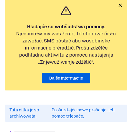
Hladajće so wobšudstwa pomocy.
Njenamołwimy was ženje, telefonowe čisło
zawołać, SMS pósłać abo wosobinske
informacije přeradźić. Prošu zdźělće
podhladnu aktiwitu z pomocu nastajenja
„Znjewužiwanje zdźělić“.
Dalše informacije
Tuta nitka je so
Prošu stajće nowe prašenje, jeli
archiwowała.
pomoc trjebaće.