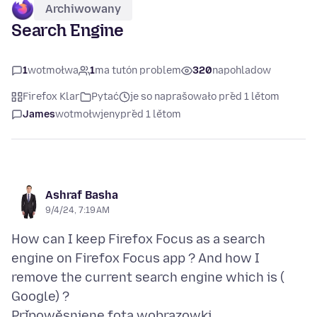
Archiwowany
Search Engine
1
wotmołwa
1
ma tutón problem
320
napohladow
Firefox Klar
Pytać
je so naprašowało před 1 lětom
James
wotmołwjeny
před 1 lětom
Ashraf Basha
9/4/24, 7:19 AM
How can I keep Firefox Focus as a search
engine on Firefox Focus app ? And how I
remove the current search engine which is (
Připowěsnjene fota wobrazowki