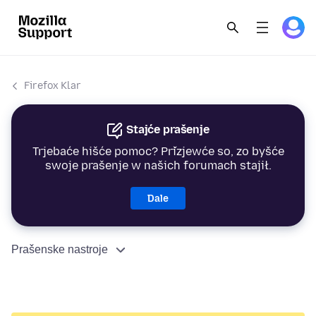
Firefox Klar
Stajće prašenje
Trjebaće hišće pomoc? Přizjewće so, zo byšće
swoje prašenje w našich forumach stajił.
Dale
Prašenske nastroje