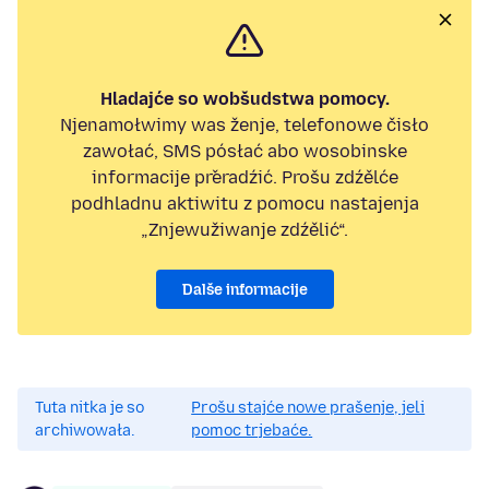
Hladajće so wobšudstwa pomocy.
Njenamołwimy was ženje, telefonowe čisło
zawołać, SMS pósłać abo wosobinske
informacije přeradźić. Prošu zdźělće
podhladnu aktiwitu z pomocu nastajenja
„Znjewužiwanje zdźělić“.
Dalše informacije
Tuta nitka je so
Prošu stajće nowe prašenje, jeli
archiwowała.
pomoc trjebaće.