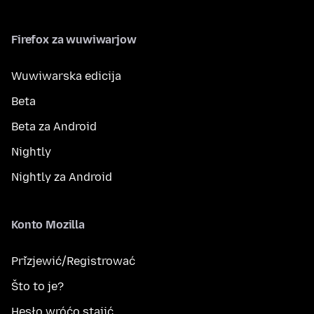
Firefox za wuwiwarjow
Wuwiwarska edicija
Beta
Beta za Android
Nightly
Nightly za Android
Konto Mozilla
Přizjewić/Registrować
Što to je?
Hesło wróćo stajić