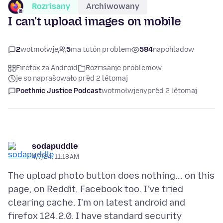
Rozrisany
Archiwowany
I can't upload images on mobile
2
wotmołwje
5
ma tutón problem
584
napohladow
Firefox za Android
Rozrisanje problemow
je so naprašowało před 2 lětomaj
Poethnic Justice Podcast
wotmołwjeny
před 2 lětomaj
sodapuddle
4/7/24, 11:18 AM
The upload photo button does nothing... on this
page, on Reddit, Facebook too. I've tried
clearing cache. I'm on latest android and
firefox 124.2.0. I have standard security