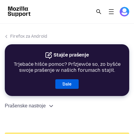
Firefox za Android
Stajće prašenje
Trjebaće hišće pomoc? Přizjewće so, zo byšće
swoje prašenje w našich forumach stajił.
Dale
Prašenske nastroje