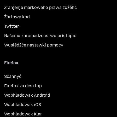
Zranjenje markoweho prawa zdźělić
Žórłowy kod
Twitter
Našemu zhromadźenstwu přistupić
Wuslědźće nastawki pomocy
Firefox
Sćahnyć
Firefox za desktop
Wobhladowak Android
Wobhladowak iOS
Wobhladowak Klar