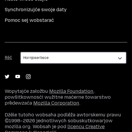
Synchronizujće swoje daty
Pomoc sej wobstarać
Rěč
Rěč
Wopytajće załožbu
Mozilla Foundation
,
powšitkownosći wužitne maćerne towarstwo
předewzaća
Mozilla Corporation
.
Dźěle tutoho wobsaha podlěža awtorskemu prawu
©1998–2026 jednotliwych sobuskutkowarjow
mozilla.org. Wobsah je pod
licencu Creative