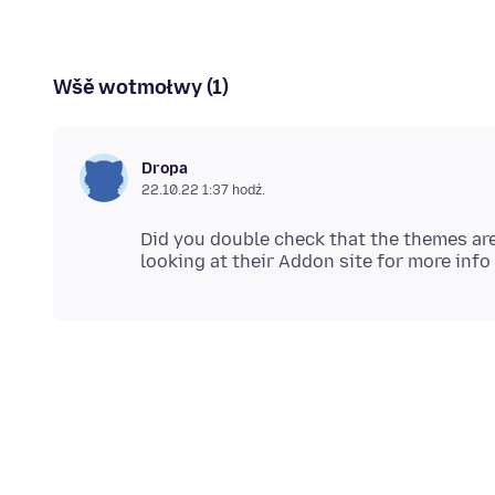
Wšě wotmołwy (1)
Dropa
22.10.22 1:37 hodź.
Did you double check that the themes are