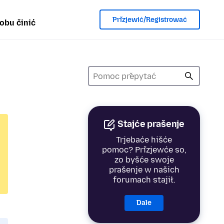
Přizjewić/Registrować
obu činić
Stajće prašenje
Trjebaće hišće
pomoc? Přizjewće so,
zo byšće swoje
prašenje w našich
forumach stajił.
Dale