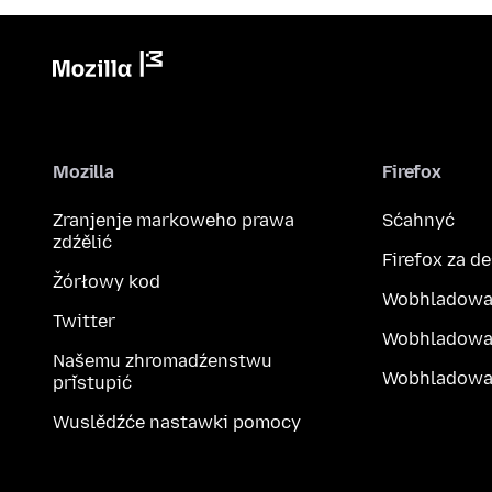
Mozilla
Firefox
Zranjenje markoweho prawa
Sćahnyć
zdźělić
Firefox za d
Žórłowy kod
Wobhladowa
Twitter
Wobhladowa
Našemu zhromadźenstwu
Wobhladowak
přistupić
Wuslědźće nastawki pomocy