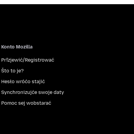
Konto Mozilla
Přizjewić/Registrować
Što to je?
Hesło wróćo stajić
Synchronizujće swoje daty
Pomoc sej wobstarać