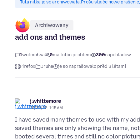
Tuta nitka je so archiwowała.
Prošu stajće nowe prašenje,
Archiwowany
add ons and themes
1
wotmołwa
0
ma tutón problem
300
napohladow
Firefox
Druhe
je so naprašowało před 3 lětami
j.whittemore
10/22/22, 1:15 AM
I have saved many themes to use with my add 
saved themes are only showing the name, not th