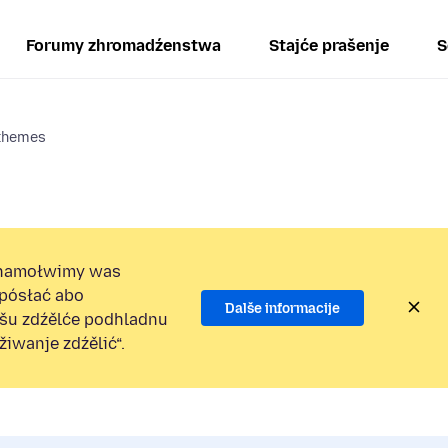
Forumy zhromadźenstwa
Stajće prašenje
S
 themes
namołwimy was
 pósłać abo
Dalše informacije
ošu zdźělće podhladnu
iwanje zdźělić“.