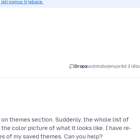
 jeli pomoc trjebaće.
Dropa
wotmołwjeny
před 3 lět
on themes section. Suddenly, the whole list of
e color picture of what it looks like. I have re-