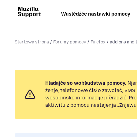
Wuslědźće nastawki pomocy
Startowa strona
Forumy pomocy
Firefox
add ons and
Hladajće so wobšudstwa pomocy.
Nje
ženje, telefonowe čisło zawołać, SMS
wosobinske informacije přeradźić. Pr
aktiwitu z pomocu nastajenja „Znjewuž