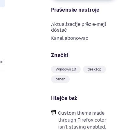
Prašenske nastroje
Aktualizacije přez e-mejl
dóstać
Kanal abonować
Znački
ami
Windows 10
desktop
other
Hlejće tež
Custom theme made
through Firefox color
isn't staying enabled.