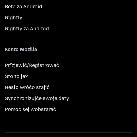
Beta za Android
Nightly
Nightly za Android
Konto Mozilla
Přizjewić/Registrować
Što to je?
Hesło wróćo stajić
Synchronizujće swoje daty
Pomoc sej wobstarać