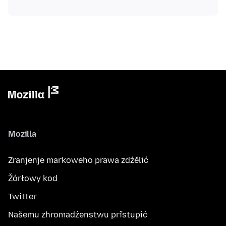
Mozilla
Zranjenje markoweho prawa zdźělić
Žórłowy kod
Twitter
Našemu zhromadźenstwu přistupić