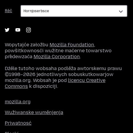
Rěč
Rěč
Wopytajće załožbu
Mozilla Foundation
,
powšitkownosći wužitne maćerne towarstwo
předewzaća
Mozilla Corporation
.
Dźěle tutoho wobsaha podlěža awtorskemu prawu
©1998–2026 jednotliwych sobuskutkowarjow
mozilla.org. Wobsah je pod
licencu Creative
Commons
k dispoziciji.
mozilla.org
Wužiwanske wuměnjenja
Priwatnosć