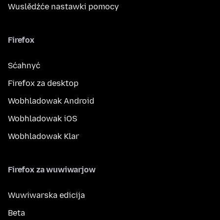
Wuslědźće nastawki pomocy
Firefox
Sćahnyć
Firefox za desktop
Wobhladowak Android
Wobhladowak iOS
Wobhladowak Klar
Firefox za wuwiwarjow
Wuwiwarska edicija
Beta