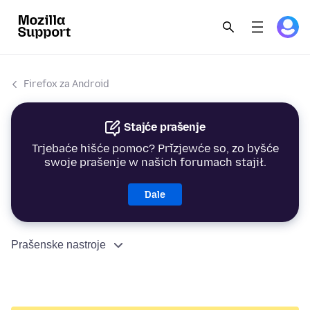
Firefox za Android
Stajće prašenje
Trjebaće hišće pomoc? Přizjewće so, zo byšće
swoje prašenje w našich forumach stajił.
Dale
Prašenske nastroje