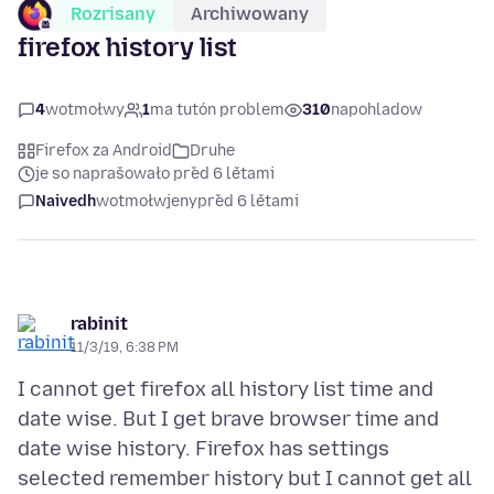
Rozrisany
Archiwowany
firefox history list
4
wotmołwy
1
ma tutón problem
310
napohladow
Firefox za Android
Druhe
je so naprašowało před 6 lětami
Naivedh
wotmołwjeny
před 6 lětami
rabinit
11/3/19, 6:38 PM
I cannot get firefox all history list time and
date wise. But I get brave browser time and
date wise history. Firefox has settings
selected remember history but I cannot get all