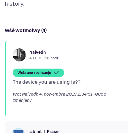
Wšě wotmołwy (4)
Naivedh
4.11.19 1:56 hodź.
Wubrane rozrisanje
Wot Naivedh
4. nowembra 2019 2:34:51 -0800
změnjeny
Prašer
rabinit