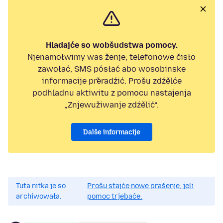
Hladajće so wobšudstwa pomocy.
Njenamołwimy was ženje, telefonowe čisło
zawołać, SMS pósłać abo wosobinske
informacije přeradźić. Prošu zdźělće
podhladnu aktiwitu z pomocu nastajenja
„Znjewužiwanje zdźělić“.
Dalše informacije
Tuta nitka je so
Prošu stajće nowe prašenje, jeli
archiwowała.
pomoc trjebaće.