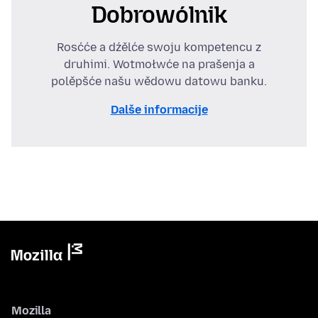
Dobrowólnik
Rosćće a dźělće swoju kompetencu z
druhimi. Wotmołwće na prašenja a
polěpšće našu wědowu datowu banku.
Dalše informacije
Mozilla