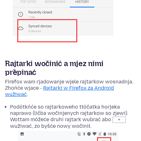
Rajtarki wočinić a mjez nimi
přepinać
Firefox wam rjadowanje wjele rajtarkow wosnadnja.
Zhońće wjace -
Rajtarki w Firefox za Android
wužiwać
.
Podótkńće so rajtarkoweho tłóčatka horjeka
naprawo (ličba wočinjenych rajtarkow so zjewi).
Wottam móžeće druhi rajtark wubrać abo
+
wužiwać, zo byšće nowy wočinił.