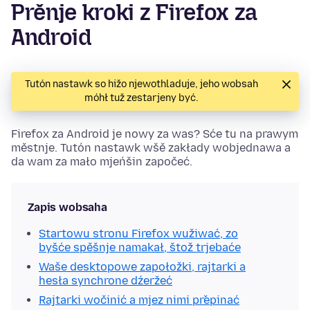
Prěnje kroki z Firefox za
Android
Tutón nastawk so hižo njewothladuje, jeho wobsah
móhł tuž zestarjeny być.
Firefox za Android je nowy za was? Sće tu na prawym
městnje. Tutón nastawk wšě zakłady wobjednawa a
da wam za mało mjeńšin započeć.
Zapis wobsaha
Startowu stronu Firefox wužiwać, zo
byšće spěšnje namakał, štož trjebaće
Waše desktopowe zapołožki, rajtarki a
hesła synchrone dźeržeć
Rajtarki wočinić a mjez nimi přepinać