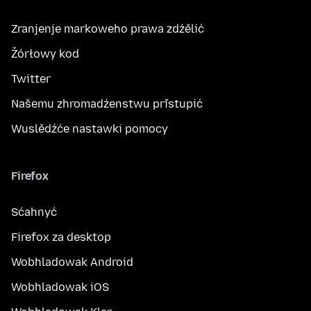
Zranjenje markoweho prawa zdźělić
Žórłowy kod
Twitter
Našemu zhromadźenstwu přistupić
Wuslědźće nastawki pomocy
Firefox
Sćahnyć
Firefox za desktop
Wobhladowak Android
Wobhladowak iOS