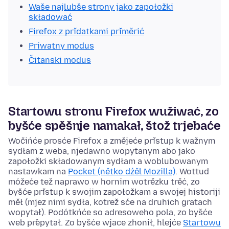
Waše najlubše strony jako zapołožki
składować
Firefox z přidatkami přiměrić
Priwatny modus
Čitanski modus
Startowu stronu Firefox wužiwać, zo
byšće spěšnje namakał, štož trjebaće
Wočińće prosće Firefox a změjeće přistup k wažnym
sydłam z weba, njedawno wopytanym abo jako
zapołožki składowanym sydłam a woblubowanym
nastawkam na
Pocket (nětko dźěl Mozilla)
. Wottud
móžeće tež naprawo w hornim wotrězku trěć, zo
byšće přistup k swojim zapołožkam a swojej historiji
měł (mjez nimi sydła, kotrež sće na druhich gratach
wopytał). Podótkńće so adresoweho pola, zo byšće
web přepytał. Zo byšće wjace zhonił, hlejće
Startowu