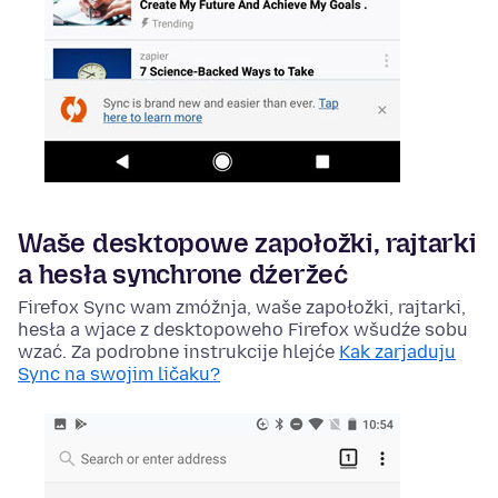
Waše desktopowe zapołožki, rajtarki
a hesła synchrone dźeržeć
Firefox Sync wam zmóžnja, waše zapołožki, rajtarki,
hesła a wjace z desktopoweho Firefox wšudźe sobu
wzać. Za podrobne instrukcije hlejće
Kak zarjaduju
Sync na swojim ličaku?