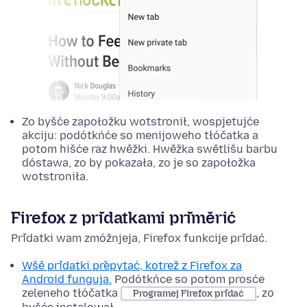
Zo byšće zapołožku wotstronił, wospjetujće
akciju: podótkńće so menijoweho tłóčatka a
potom hišće raz hwěžki. Hwěžka swětlišu barbu
dóstawa, zo by pokazała, zo je so zapołožka
wotstroniła.
Firefox z přidatkami přiměrić
Přidatki wam zmóžnjeja, Firefox funkcije přidać.
Wšě přidatki přepytać, kotrež z Firefox za
Android funguja.
Podótkńce so potom prosće
zeleneho tłóčatka
, zo
Programej Firefox přidać