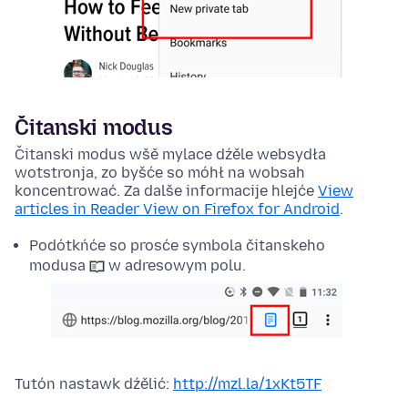
Čitanski modus
Čitanski modus wšě mylace dźěle websydła
wotstronja, zo byšće so móhł na wobsah
koncentrować. Za dalše informacije hlejće
View
articles in Reader View on Firefox for Android
.
Podótkńće so prosće symbola čitanskeho
modusa
w adresowym polu.
Tutón nastawk dźělić:
http://mzl.la/1xKt5TF