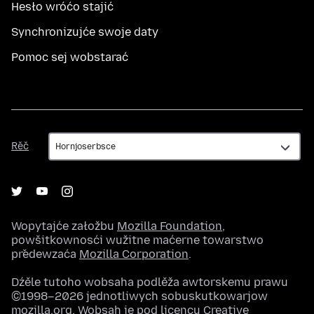
Hesło wróćo stajić
Synchronizujće swoje daty
Pomoc sej wobstarać
Rěč
Rěč
Wopytajće załožbu
Mozilla Foundation
,
powšitkownosći wužitne maćerne towarstwo
předewzaća
Mozilla Corporation
.
Dźěle tutoho wobsaha podlěža awtorskemu prawu
©1998–2026 jednotliwych sobuskutkowarjow
mozilla.org. Wobsah je pod
licencu Creative