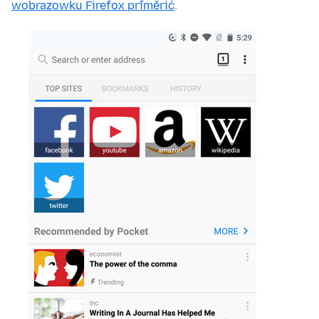
wobrazowku Firefox přiměrić
.