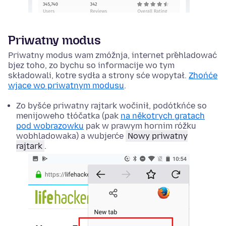
Priwatny modus
Priwatny modus wam zmóžnja, internet přehladować
bjez toho, zo bychu so informacije wo tym
składowali, kotre sydła a strony sće wopytał.
Zhońće
wjace wo priwatnym modusu
.
Zo byšće priwatny rajtark wočinił, podótkńće so
menijoweho tłóčatka (pak
na někotrych gratach
pod wobrazowku
pak w prawym hornim róžku
wobhladowaka) a wubjerće
Nowy priwatny
rajtark
.