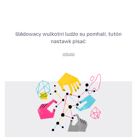
Slědowacy wulkotni ludźo su pomhali, tutón
nastawk pisać:
milupo