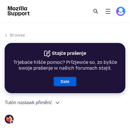
Browse
Stajće prašenje
Trjebaće hišće pomoc? Přizjewće so, zo byšće
swoje prašenje w našich forumach stajił.
Dale
Tutón nastawk přiměrić