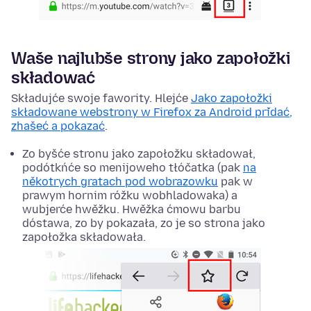
Waše najlubše strony jako zapołožki
składować
Składujće swoje fawority. Hlejće
Jako zapołožki
składowane webstrony w Firefox za Android přidać,
zhašeć a pokazać
.
Zo byšće stronu jako zapołožku składował,
podótkńće so menijoweho tłóčatka (pak
na
někotrych gratach pod wobrazowku
pak w
prawym hornim róžku wobhladowaka) a
wubjerće hwěžku. Hwěžka ćmowu barbu
dóstawa, zo by pokazała, zo je so strona jako
zapołožka składowała.