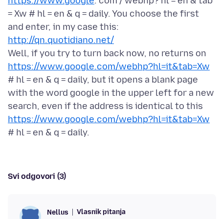
https://www.google
. com / webhp? hl = en & tab
= Xw # hl = en & q = daily. You choose the first
and enter, in my case this:
http://qn.quotidiano.net/
Well, if you try to turn back now, no returns on
https://www.google.com/webhp?hl=it&tab=Xw
# hl = en & q = daily, but it opens a blank page
with the word google in the upper left for a new
search, even if the address is identical to this
https://www.google.com/webhp?hl=it&tab=Xw
Svi odgovori (3)
Vlasnik pitanja
Nellus