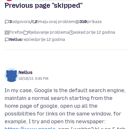
Previous page "skipped"
3
odgovora
2
imaju ovaj problem
310
prikaza
Firefox
Rješavanje problema
asked prije 12 godina
Nellus
replied
prije 12 godina
Nellus
10/10/13, 9:01 PM
In my case, Google is the default search engine,
maintain a normal search starting from the
home page of google, open up all the
possibilities for links on the same window, for
example, I try and open this newspaper: