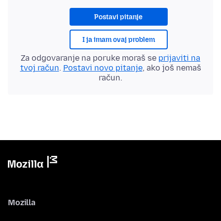
Postavi pitanje
I ja imam ovaj problem
Za odgovaranje na poruke moraš se
prijaviti na
tvoj račun
.
Postavi novo pitanje
, ako još nemaš
račun.
Mozilla