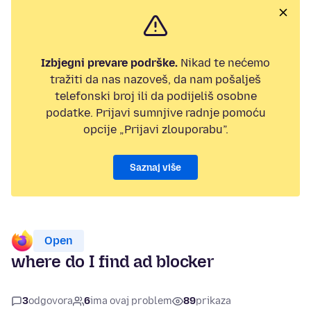
Izbjegni prevare podrške.
Nikad te nećemo
tražiti da nas nazoveš, da nam pošalješ
telefonski broj ili da podijeliš osobne
podatke. Prijavi sumnjive radnje pomoću
opcije „Prijavi zlouporabu”.
Saznaj više
Open
where do I find ad blocker
3
odgovora
6
ima ovaj problem
89
prikaza