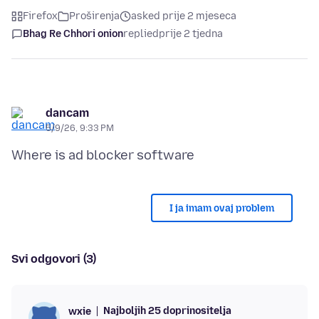
Firefox
Proširenja
asked prije 2 mjeseca
Bhag Re Chhori onion
replied
prije 2 tjedna
dancam
5/9/26, 9:33 PM
I ja imam ovaj problem
Svi odgovori (3)
Najboljih 25 doprinositelja
wxie