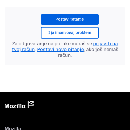
Postavi pitanje
I ja imam ovaj problem
Za odgovaranje na poruke moraš se
prijaviti na
tvoj račun
.
Postavi novo pitanje
, ako još nemaš
račun.
Mozilla