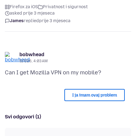
Firefox za iOS
Privatnost i sigurnost
asked prije 3 mjeseca
James
replied
prije 3 mjeseca
bobwhead
5/7/26, 4:03 AM
I ja imam ovaj problem
Svi odgovori (1)