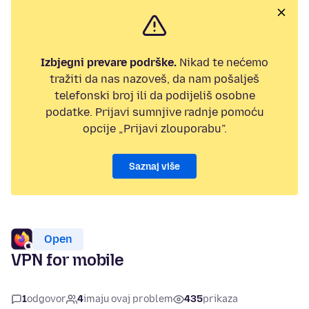
Izbjegni prevare podrške.
Nikad te nećemo
tražiti da nas nazoveš, da nam pošalješ
telefonski broj ili da podijeliš osobne
podatke. Prijavi sumnjive radnje pomoću
opcije „Prijavi zlouporabu”.
Saznaj više
Open
VPN for mobile
1
odgovor
4
imaju ovaj problem
435
prikaza