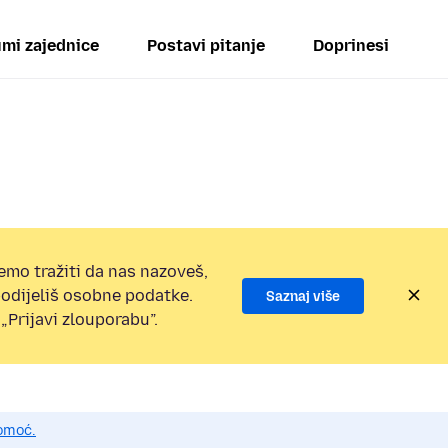
mi zajednice
Postavi pitanje
Doprinesi
emo tražiti da nas nazoveš,
 podijeliš osobne podatke.
Saznaj više
„Prijavi zlouporabu”.
pomoć.