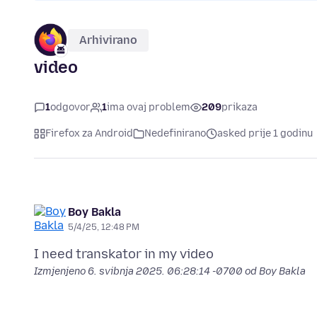
Arhivirano
video
1
odgovor
1
ima ovaj problem
209
prikaza
Firefox za Android
Nedefinirano
asked prije 1 godinu
Boy Bakla
5/4/25, 12:48 PM
Izmjenjeno
6. svibnja 2025. 06:28:14 -0700
od Boy Bakla