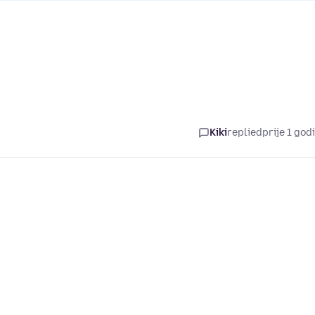
Kiki
replied
prije 1 god