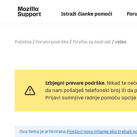
Istraži članke pomoći
Foru
Početna
Forumi podrške
Firefox za Android
video
Izbjegni prevare podrške.
Nikad te neć
da nam pošalješ telefonski broj ili da
Prijavi sumnjive radnje pomoću opcije 
Ova tema je arhivirana.
Postavi novo pitanje ako trebaš 