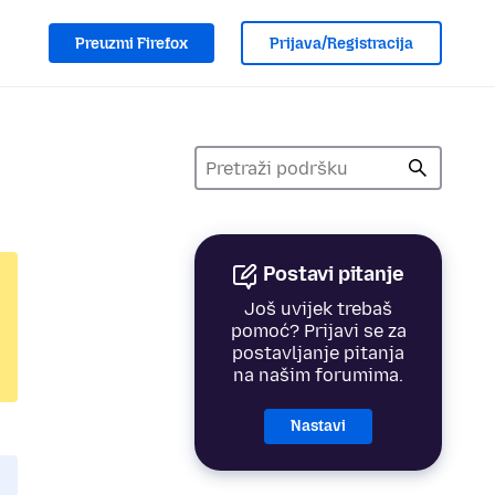
Preuzmi Firefox
Prijava/Registracija
Postavi pitanje
Još uvijek trebaš
pomoć? Prijavi se za
postavljanje pitanja
na našim forumima.
Nastavi