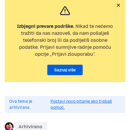
Izbjegni prevare podrške.
Nikad te nećemo
tražiti da nas nazoveš, da nam pošalješ
telefonski broj ili da podijeliš osobne
podatke. Prijavi sumnjive radnje pomoću
opcije „Prijavi zlouporabu”.
Saznaj više
Ova tema je
Postavi novo pitanje ako trebaš
arhivirana.
pomoć.
Arhivirano