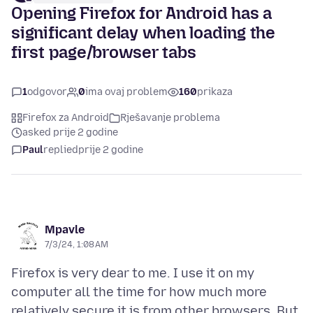
Opening Firefox for Android has a
significant delay when loading the
first page/browser tabs
1
odgovor
0
ima ovaj problem
160
prikaza
Firefox za Android
Rješavanje problema
asked prije 2 godine
Paul
replied
prije 2 godine
Mpavle
7/3/24, 1:08 AM
Firefox is very dear to me. I use it on my
computer all the time for how much more
relatively secure it is from other browsers. But