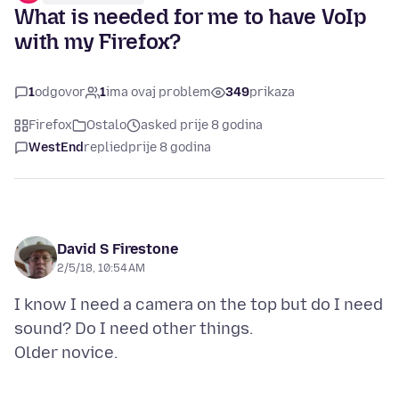
What is needed for me to have VoIp
with my Firefox?
1
odgovor
1
ima ovaj problem
349
prikaza
Firefox
Ostalo
asked prije 8 godina
WestEnd
replied
prije 8 godina
David S Firestone
2/5/18, 10:54 AM
I know I need a camera on the top but do I need
sound? Do I need other things.