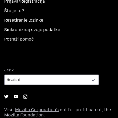
Prijava/Registracija
Što je to?
Resetiranje lozinke
Sinkroniziraj svoje podatke
Potraži pomoć
Jezik
Jezik
Visit
Mozilla Corporation's
not-for-profit parent, the
Mozilla Foundation
.