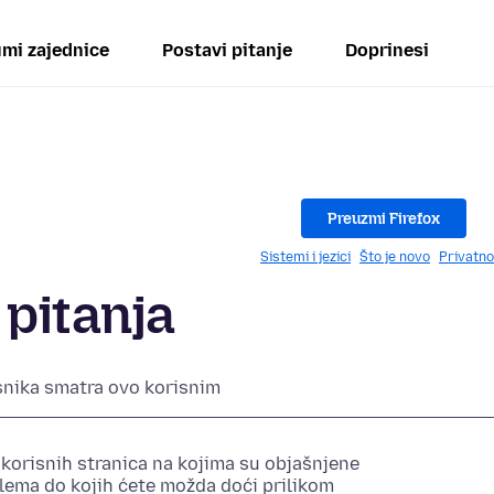
mi zajednice
Postavi pitanje
Doprinesi
Preuzmi Firefox
Sistemi i jezici
Što je novo
Privatno
 pitanja
snika smatra ovo korisnim
 korisnih stranica na kojima su objašnjene
blema do kojih ćete možda doći prilikom