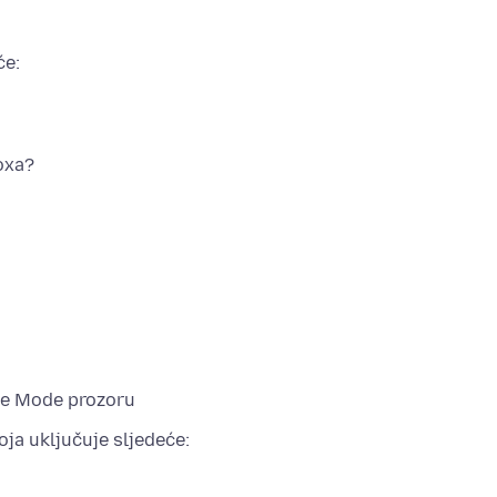
će:
foxa?
fe Mode prozoru
koja uključuje sljedeće: