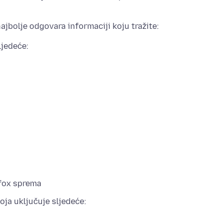
najbolje odgovara informaciji koju tražite:
ljedeće:
efox sprema
koja uključuje sljedeće: