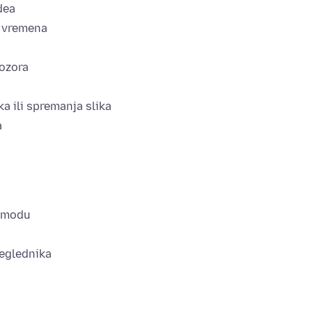
dea
o vremena
rozora
a ili spremanja slika
a
e modu
reglednika