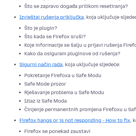
Što se zapravo događa prilikom resetiranja?
Izvještaj rušenja priključka
, koja uključuje sljede
Što je plugin?
Što kada se Firefox sruši?
Koje informacije se šalju u prijavi rušenja Fire
Kako da osiguram pluginove od rušenja?
Sigurni način rada
, koja uključuje sljedeće:
Pokretanje Firefoxa u Safe Modu
Safe Mode prozor
Rješavanje problema u Safe Modu
Izlaz iz Safe Moda
Činjenje permanentnih promjena Firefoxu u Sa
Firefox hangs or is not responding - How to fix
, 
Firefox se ponekad zaustavi