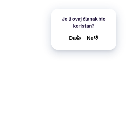
Je li ovaj članak bio
koristan?
Da👍
Ne👎