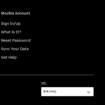
Mozilla Account
Sign In/Up
What Is It?
Reset Password
Sync Your Data
Get Help
भाषा
भाषा