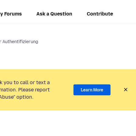
y Forums
Ask a Question
Contribute
 Authentifizierung
 you to call or text a
mation. Please report
Learn More
Abuse” option.