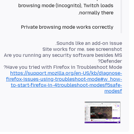
browsing mode (incognito), Twitch loads
Private browsing mode works correctly
Are you running any security software besides MS
Have you tried with Firefox in Troubleshoot Mode?
https://support.mozilla.org/en-US/kb/diagnose-
firefox-issues-using-troubleshoot-mode#w_how-
to-start-firefox-in-4troubleshoot-modesf5safe-
modesf