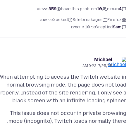
4
תגובות
10
have this problem
359
views
Firefox
Site breakages
asked לפני שנה
Sam
replied
לפני 10 חודשים
Michael
7/25/25, 9:23 AM
When attempting to access the Twitch website in
normal browsing mode, the page does not load
roperly. Instead of the site rendering, I only see a
black screen with an infinite loading spinner.
This issue does not occur in private browsing
mode (incognito), Twitch loads normally there.