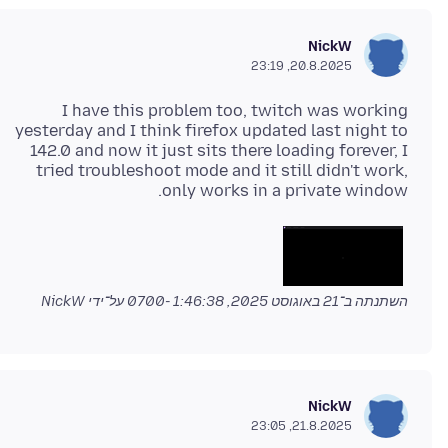
NickW
20.8.2025, 23:19
I have this problem too, twitch was working
yesterday and I think firefox updated last night to
142.0 and now it just sits there loading forever, I
tried troubleshoot mode and it still didn't work,
only works in a private window.
השתנתה ב־
21 באוגוסט 2025, 1:46:38 -0700
על־ידי NickW
NickW
21.8.2025, 23:05