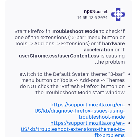
מפקח
cor-el
12.6.2024, 14:55
Start Firefox in
Troubleshoot Mode
to check if
one of the extensions ("3-bar" menu button or
Tools -> Add-ons -> Extensions) or if
hardware
acceleration
or if
userChrome.css/userContent.css
is causing
the problem.
switch to the Default System theme: "3-bar"
menu button or Tools -> Add-ons -> Themes
do NOT click the "Refresh Firefox" button on
the Troubleshoot Mode start window
https://support.mozilla.org/en-
US/kb/diagnose-firefox-issues-using-
troubleshoot-mode
https://support.mozilla.org/en-
US/kb/troubleshoot-extensions-themes-to-
fix-problems