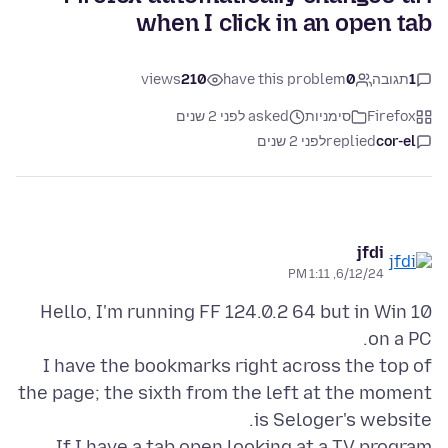
when I click in an open tab
1
תגובה
0
have this problem
210
views
Firefox
סימניות
asked לפני 2 שנים
cor-el
replied
לפני 2 שנים
jfdi
6/12/24, 1:11 PM
Hello, I'm running FF 124.0.2 64 but in Win 10
I have the bookmarks right across the top of
the page; the sixth from the left at the moment
If I have a tab open looking at a TV program