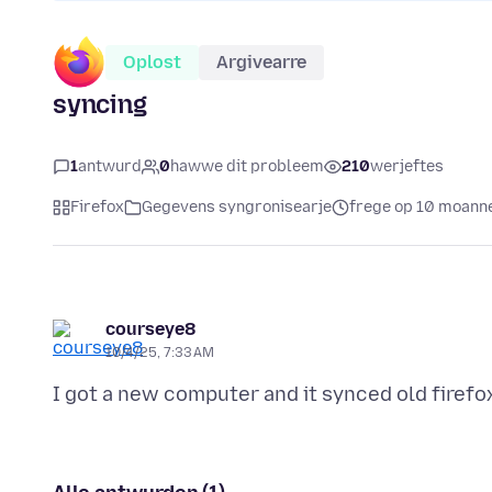
Oplost
Argivearre
syncing
1
antwurd
0
hawwe dit probleem
210
werjeftes
Firefox
Gegevens syngronisearje
frege op 10 moanne
courseye8
10/4/25, 7:33 AM