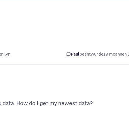
n lyn
Paul
beäntwurde
10 moannen 