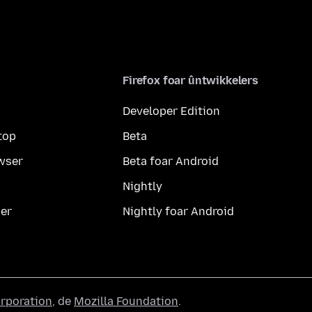
Firefox foar ûntwikkelers
Developer Edition
top
Beta
wser
Beta foar Android
Nightly
er
Nightly foar Android
orporation
, de
Mozilla Foundation
.