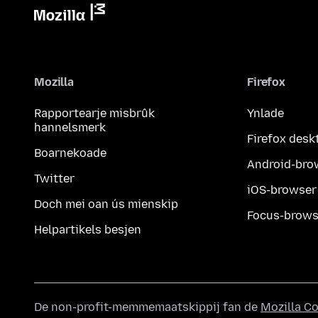
Mozilla
Firefox
Rapportearje misbrûk
Ynlade
hannelsmerk
Firefox desk
Boarnekoade
Android-bro
Twitter
iOS-browser
Doch mei oan ús mienskip
Focus-brows
Helpartikels besjen
De non-profit-memmemaatskippij fan de
Mozilla C