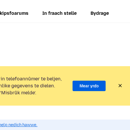
kipsfoarums
In fraach stelle
Bydrage
 in telefoannûmer te beljen,
nlike gegevens te dielen.
Mear ynfo
 ‘Misbrûk melde’.
o help nedich hawwe.