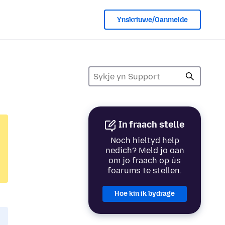
Ynskriuwe/Oanmelde
In fraach stelle
Noch hieltyd help
nedich? Meld jo oan
om jo fraach op ús
foarums te stellen.
Hoe kin ik bydrage