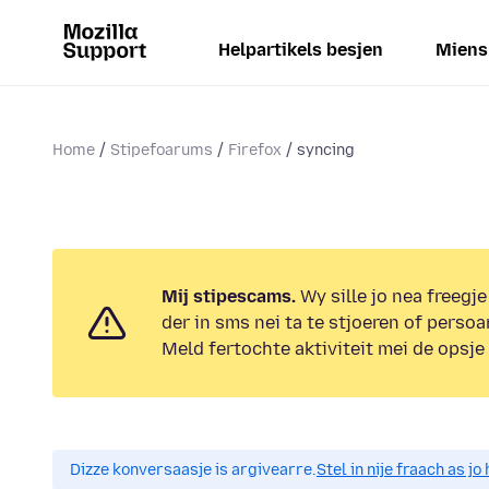
Helpartikels besjen
Miens
Home
Stipefoarums
Firefox
syncing
Mij stipescams.
Wy sille jo nea freegje
der in sms nei ta te stjoeren of persoa
Meld fertochte aktiviteit mei de opsje
Dizze konversaasje is argivearre.
Stel in nije fraach as j