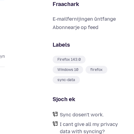
Fraachark
E-mailfernijingen ûntfange
Abonnearje op feed
Labels
lyn
Firefox 143.0
Windows 10
firefox
sync-data
Sjoch ek
Sync dosen't work.
I cant give all my privacy
data with syncing?