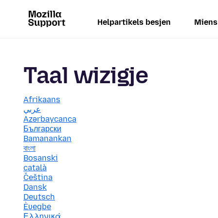
Helpartikels besjen
Miens
Taal wizigje
Afrikaans
عربي
Azərbaycanca
Български
Bamanankan
বাংলা
Bosanski
català
Čeština
Dansk
Deutsch
Èʋegbe
Ελληνικά