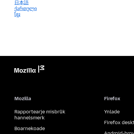
日本語
ქართული
ខ្មែរ
Mozilla
Firefox
Rapportearje misbrûk
Ynlade
hannelsmerk
Firefox desk
Boarnekoade
Android-bro