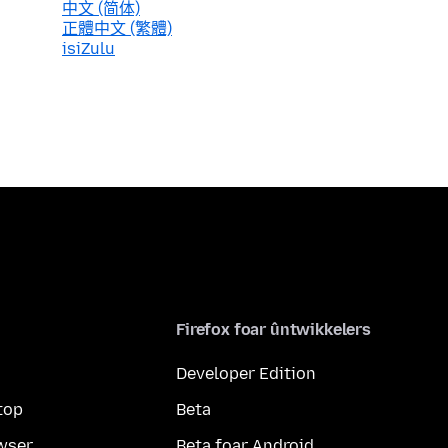
中文 (简体)
正體中文 (繁體)
isiZulu
Firefox foar ûntwikkelers
Developer Edition
top
Beta
wser
Beta foar Android