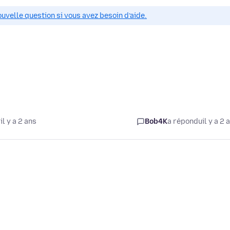
ouvelle question si vous avez besoin d’aide.
l y a 2 ans
Bob4K
a répondu
il y a 2 