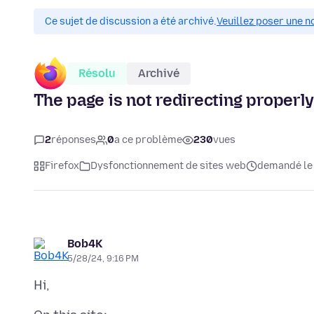
Ce sujet de discussion a été archivé.
Veuillez poser une n
Résolu
Archivé
The page is not redirecting properly
2
réponses
0
a ce problème
230
vues
Firefox
Dysfonctionnement de sites web
demandé le i
Bob4K
5/28/24, 9:16 PM