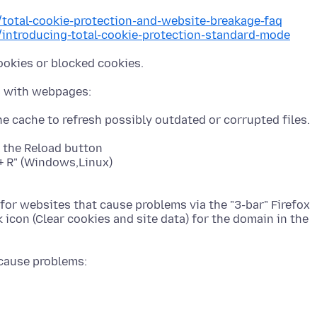
/total-cookie-protection-and-website-breakage-faq
b/introducing-total-cookie-protection-standard-mode
k the Reload button
t + R" (Windows,Linux)
for websites that cause problems via the "3-bar" Firefox
 icon (Clear cookies and site data) for the domain in the