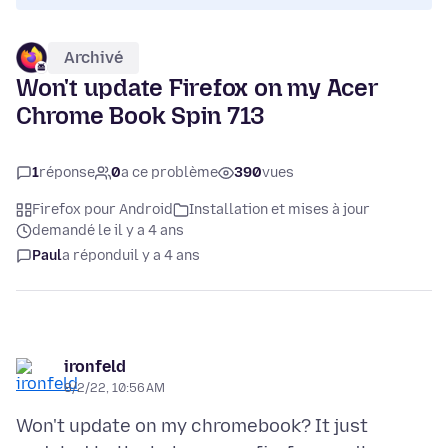
Archivé
Won't update Firefox on my Acer
Chrome Book Spin 713
1
réponse
0
a ce problème
390
vues
Firefox pour Android
Installation et mises à jour
demandé le il y a 4 ans
Paul
a répondu
il y a 4 ans
ironfeld
8/2/22, 10:56 AM
Won't update on my chromebook? It just