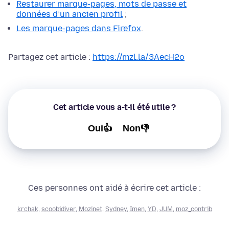
Restaurer marque-pages, mots de passe et
données d’un ancien profil
;
Les marque-pages dans Firefox
.
Partagez cet article :
https://mzl.la/3AecH2o
Cet article vous a-t-il été utile ?
Oui👍
Non👎
Ces personnes ont aidé à écrire cet article :
krchak
,
scoobidiver
,
Mozinet
,
Sydney
,
Imen
,
YD
,
JUM
,
moz_contrib