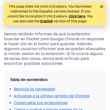
This page does not exist in Euskara. You have been
redirected to the Español version instead. If you
would like to localize it into Euskara,
click here
. You
can also see the
English
version of this page.
Hemos recibido informes de que la extensión
Guardar en Pocket para Google Chrome no responde
al hacer clic en el botón para guardar. Además,
algunos usuarios informan que se quedan atascados
al iniciar sesión en la extensión. Si te ocurre alguna
de estas dos cosas, revisa este artículo para
encontrar posibles soluciones.
Tabla de contenidos
Reinicia tu navegador
Actualiza a la última versión de Chrome
Comprueba tus extensiones
Cierra y vuelve a iniciar sesión en la