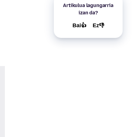
Artikulua lagungarria
izan da?
Bai👍
Ez👎