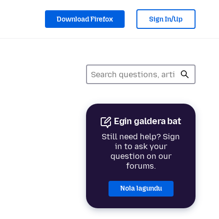
Download Firefox
Sign In/Up
Egin galdera bat
Still need help? Sign
in to ask your
question on our
forums.
Nola lagundu