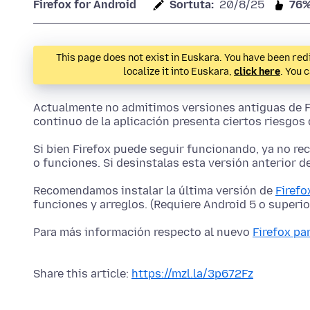
Firefox for Android
Sortuta:
20/8/25
76
This page does not exist in Euskara. You have been redi
localize it into Euskara,
click here
. You 
Actualmente no admitimos versiones antiguas de Fir
continuo de la aplicación presenta ciertos riesgos
Si bien Firefox puede seguir funcionando, ya no re
o funciones. Si desinstalas esta versión anterior de
Recomendamos instalar la última versión de
Firefo
funciones y arreglos. (Requiere Android 5 o superior
Para más información respecto al nuevo
Firefox pa
Share this article:
https://mzl.la/3p672Fz