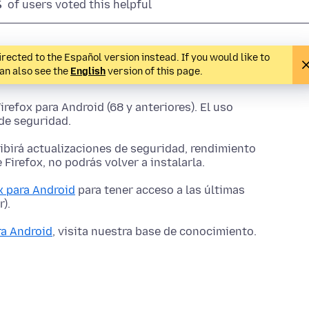
%
of users voted this helpful
rected to the Español version instead. If you would like to
can also see the
English
version of this page.
efox para Android (68 y anteriores). El uso
 de seguridad.
cibirá actualizaciones de seguridad, rendimiento
 Firefox, no podrás volver a instalarla.
x para Android
para tener acceso a las últimas
).
ra Android
, visita nuestra base de conocimiento.