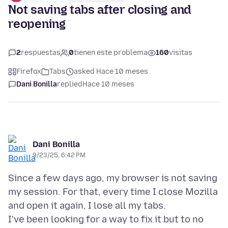
Not saving tabs after closing and
reopening
2
respuestas
0
tienen este problema
160
visitas
Firefox
Tabs
asked Hace 10 meses
Dani Bonilla
replied
Hace 10 meses
Dani Bonilla
9/23/25, 6:42 PM
Since a few days ago, my browser is not saving
my session. For that, every time I close Mozilla
and open it again, I lose all my tabs.
I've been looking for a way to fix it but to no