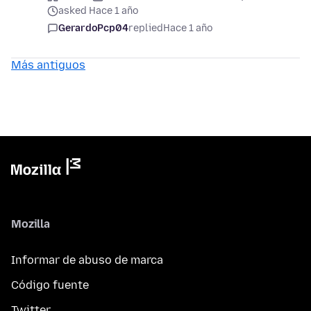
asked Hace 1 año
GerardoPcp04
replied
Hace 1 año
Más antiguos
Mozilla
Informar de abuso de marca
Código fuente
Twitter