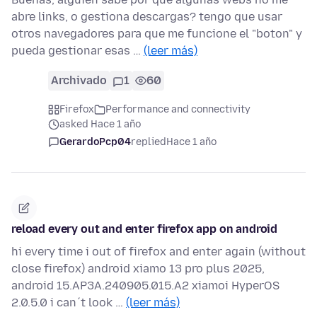
abre links, o gestiona descargas? tengo que usar
otros navegadores para que me funcione el "boton" y
pueda gestionar esas …
(leer más)
Archivado
1
60
Firefox
Performance and connectivity
asked Hace 1 año
GerardoPcp04
replied
Hace 1 año
reload every out and enter firefox app on android
hi every time i out of firefox and enter again (without
close firefox) android xiamo 13 pro plus 2025,
android 15.AP3A.240905.015.A2 xiamoi HyperOS
2.0.5.0 i can´t look …
(leer más)