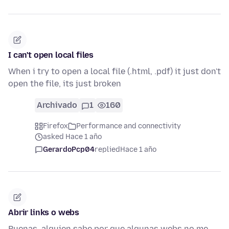
I can't open local files
When i try to open a local file (.html, .pdf) it just don't
open the file, its just broken
Archivado
1
160
Firefox
Performance and connectivity
asked Hace 1 año
GerardoPcp04
replied
Hace 1 año
Abrir links o webs
Buenas, alguien sabe por que algunas webs no me