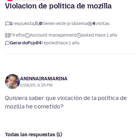
Violacion de política de mozilla
1
respuesta
0
tienen este problema
4
visitas
Firefox
Account management
asked Hace 1 año
GerardoPcp04
replied
Hace 1 año
ANINNAIRAMARINA
2/28/25, 6:35 PM
Quisiera saber que violación de la política de
Todas las respuestas (1)