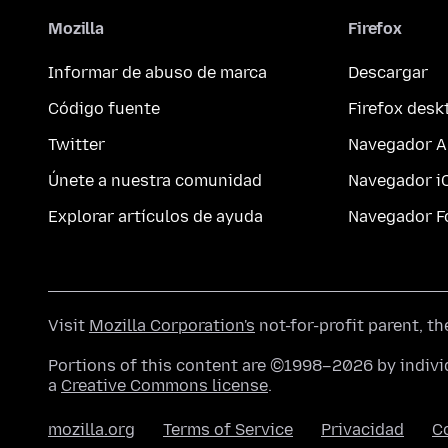
Mozilla
Firefox
Informar de abuso de marca
Descargar
Código fuente
Firefox desk
Twitter
Navegador A
Únete a nuestra comunidad
Navegador i
Explorar artículos de ayuda
Navegador F
Visit
Mozilla Corporation's
not-for-profit parent, t
Portions of this content are ©1998–2026 by individ
a
Creative Commons license
.
mozilla.org
Terms of Service
Privacidad
C