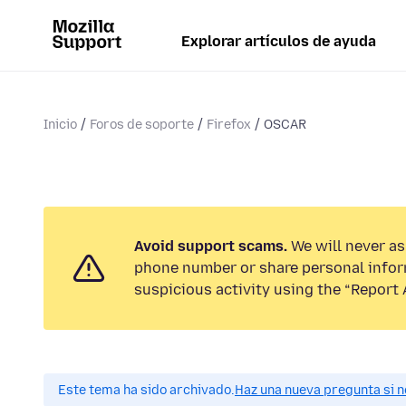
Explorar artículos de ayuda
Inicio
Foros de soporte
Firefox
OSCAR
Avoid support scams.
We will never ask
phone number or share personal infor
suspicious activity using the “Report 
Este tema ha sido archivado.
Haz una nueva pregunta si n