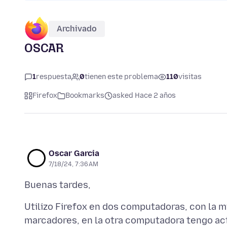
Archivado
OSCAR
1
respuesta
0
tienen este problema
110
visitas
Firefox
Bookmarks
asked Hace 2 años
Oscar Garcia
7/18/24, 7:36 AM
Utilizo Firefox en dos computadoras, con la 
marcadores, en la otra computadora tengo act