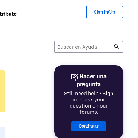
Sign In/Up
tribute
Hacer una
pregunta
Still need help? Sign
in to ask your
question on our
forums.
Continuar