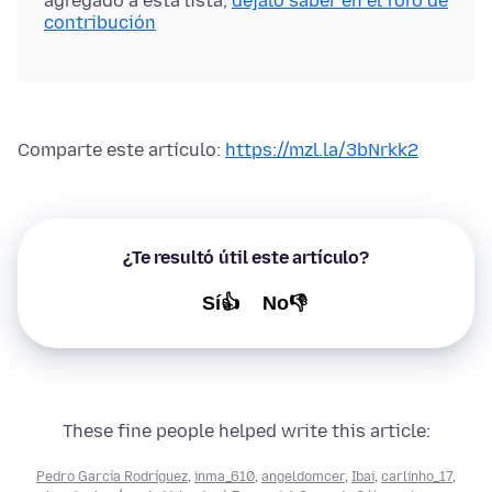
agregado a esta lista,
dejalo saber en el foro de
contribución
Comparte este artículo:
https://mzl.la/3bNrkk2
¿Te resultó útil este artículo?
Sí👍
No👎
These fine people helped write this article:
Pedro García Rodríguez
,
inma_610
,
angeldomcer
,
Ibai
,
carlinho_17
,