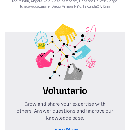
locutusbn
,
Ángela Velo
,
José Zampedri
,
Gerardo Gálvez
,
Jorge
,
luisdaviddazapire
,
Diego Armas Niño
,
Fakunda07
,
Kimi
Voluntario
Grow and share your expertise with
others. Answer questions and improve our
knowledge base.
Learn More