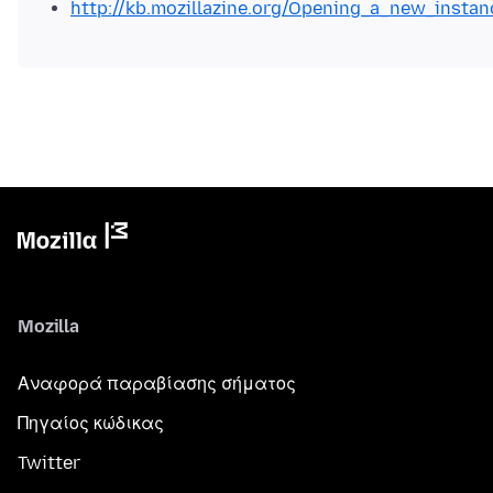
http://kb.mozillazine.org/Opening_a_new_instan
Mozilla
Αναφορά παραβίασης σήματος
Πηγαίος κώδικας
Twitter