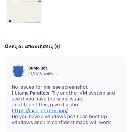
Όλες οι απαντήσεις (4)
SuMo Bot
21/1/26, 4:40 μ.μ.
No issues for me. see screenshot
I blame
Parallels
. Try another VM system and
see if you have the same issue.
Just found this, give it a shot.
https://mac.getutm.app/
Do you have a windows pc? I can boot up