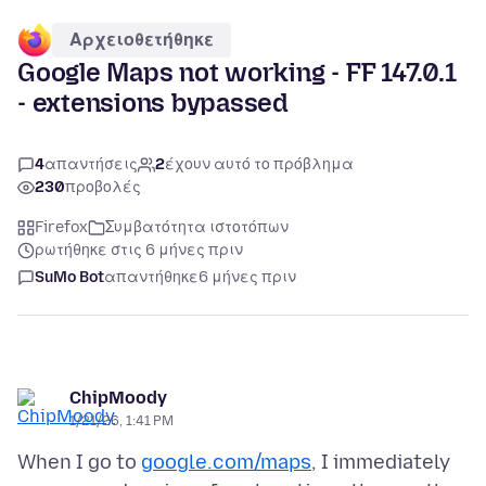
Αρχειοθετήθηκε
Google Maps not working - FF 147.0.1
- extensions bypassed
4
απαντήσεις
2
έχουν αυτό το πρόβλημα
230
προβολές
Firefox
Συμβατότητα ιστοτόπων
ρωτήθηκε στις 6 μήνες πριν
SuMo Bot
απαντήθηκε
6 μήνες πριν
ChipMoody
1/21/26, 1:41 PM
When I go to
google.com/maps
, I immediately