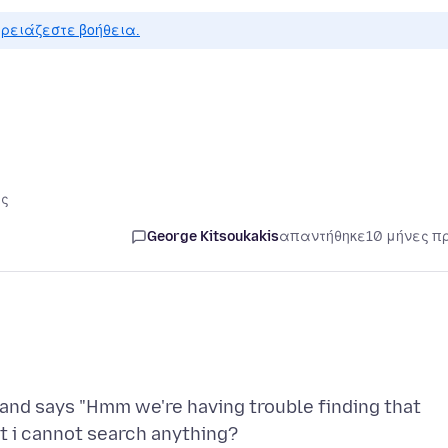
ρειάζεστε βοήθεια.
ές
George Kitsoukakis
απαντήθηκε
10 μήνες π
 and says "Hmm we're having trouble finding that