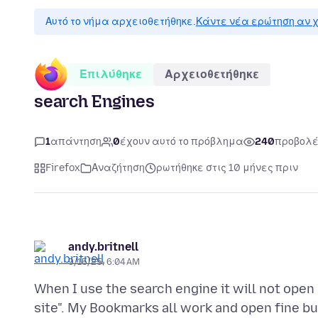
Αυτό το νήμα αρχειοθετήθηκε.
Κάντε νέα ερώτηση αν χ
Επιλύθηκε
Αρχειοθετήθηκε
search Engines
1
απάντηση
0
έχουν αυτό το πρόβλημα
240
προβολ
Firefox
Αναζήτηση
ρωτήθηκε στις 10 μήνες πριν
andy.britnell
9/15/25, 6:04 AM
When I use the search engine it will not open