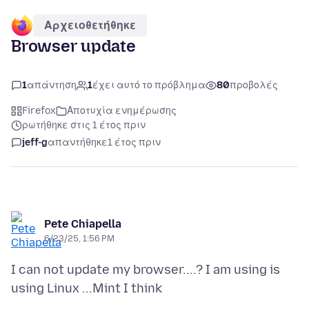
Αρχειοθετήθηκε
Browser update
1
απάντηση
1
έχει αυτό το πρόβλημα
80
προβολές
Firefox
Αποτυχία ενημέρωσης
ρωτήθηκε στις 1 έτος πριν
jeff-g
απαντήθηκε
1 έτος πριν
Pete Chiapella
6/23/25, 1:56 PM
I can not update my browser....? I am using is