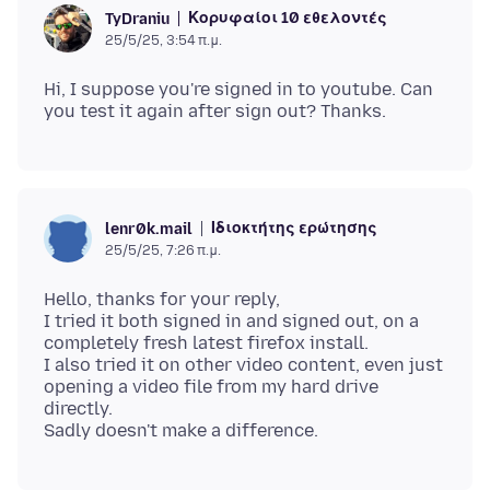
Κορυφαίοι 10 εθελοντές
TyDraniu
25/5/25, 3:54 π.μ.
Hi, I suppose you're signed in to youtube. Can
Ιδιοκτήτης ερώτησης
lenr0k.mail
25/5/25, 7:26 π.μ.
Hello, thanks for your reply,
I tried it both signed in and signed out, on a
completely fresh latest firefox install.
I also tried it on other video content, even just
opening a video file from my hard drive
directly.