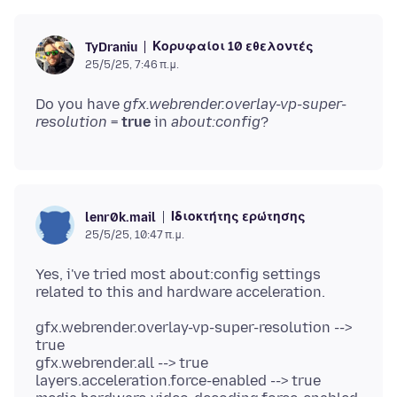
Κορυφαίοι 10 εθελοντές
TyDraniu
25/5/25, 7:46 π.μ.
Do you have
gfx.webrender.overlay-vp-super-
resolution
=
true
in
about:config
Ιδιοκτήτης ερώτησης
lenr0k.mail
25/5/25, 10:47 π.μ.
Yes, i've tried most about:config settings
gfx.webrender.overlay-vp-super-resolution -->
true
gfx.webrender.all --> true
layers.acceleration.force-enabled --> true