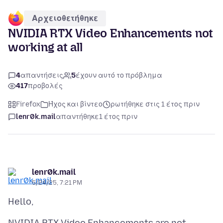
Αρχειοθετήθηκε
NVIDIA RTX Video Enhancements not
working at all
4
απαντήσεις
5
έχουν αυτό το πρόβλημα
417
προβολές
Firefox
Ήχος και βίντεο
ρωτήθηκε στις 1 έτος πριν
lenr0k.mail
απαντήθηκε
1 έτος πριν
lenr0k.mail
5/24/25, 7:21 PM