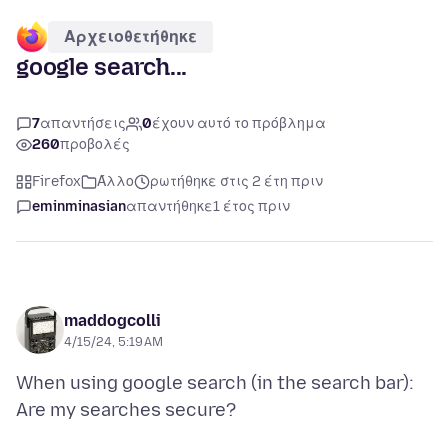
Αρχειοθετήθηκε
google search...
7
απαντήσεις
0
έχουν αυτό το πρόβλημα
260
προβολές
Firefox
Άλλο
ρωτήθηκε στις 2 έτη πριν
eminminasian
απαντήθηκε
1 έτος πριν
maddogcolli
4/15/24, 5:19 AM
When using google search (in the search bar):