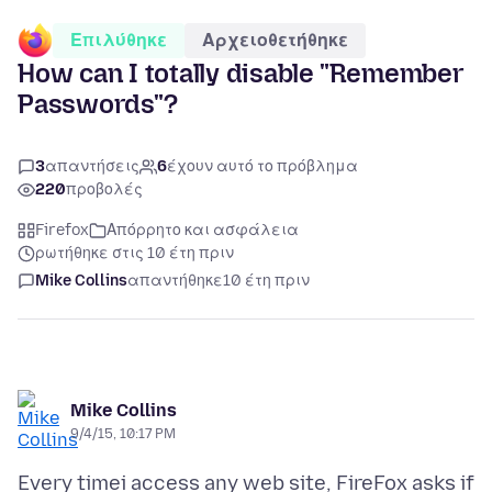
Επιλύθηκε
Αρχειοθετήθηκε
How can I totally disable "Remember
Passwords"?
3
απαντήσεις
6
έχουν αυτό το πρόβλημα
220
προβολές
Firefox
Απόρρητο και ασφάλεια
ρωτήθηκε στις 10 έτη πριν
Mike Collins
απαντήθηκε
10 έτη πριν
Mike Collins
9/4/15, 10:17 PM
Every timei access any web site, FireFox asks if